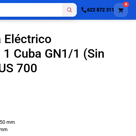
0
622 872 311
 Eléctrico
 1 Cuba GN1/1 (Sin
LUS 700
 250 mm
0 mm