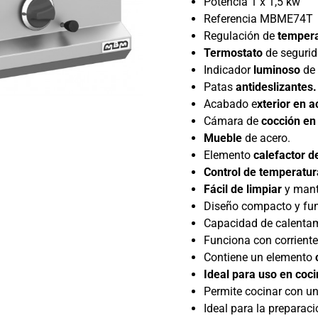
Potencia 1 x 1,5 kw
Referencia MBME74T
Regulación de
tempera
Termostato
de segurid
Indicador
luminoso
de 
Patas
antideslizantes.
Acabado e
xterior en a
Cámara de
cocción en
Mueble
de acero.
Elemento
calefactor de
Control de temperatur
Fácil de limpiar
y mant
Diseño compacto y fun
Capacidad de calenta
Funciona con corrient
Contiene un elemento
Ideal para uso en coc
Permite cocinar con u
Ideal para la preparac