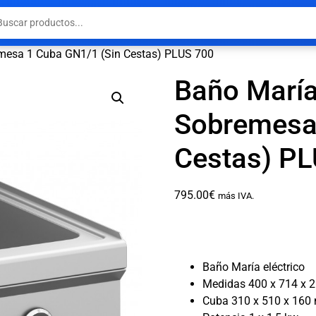
emesa 1 Cuba GN1/1 (Sin Cestas) PLUS 700
Baño María
Sobremesa
Cestas) P
795.00
€
más IVA.
Baño María eléctrico
Medidas 400 x 714 x
Cuba 310 x 510 x 16