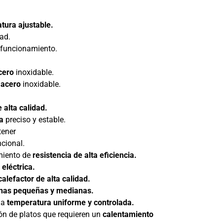
tura ajustable.
ad.
funcionamiento.
cero
inoxidable.
 acero
inoxidable.
 alta calidad.
a
preciso y estable.
ener
cional.
miento de
resistencia de alta eficiencia.
e
eléctrica.
calefactor de alta calidad.
inas pequeñas y medianas.
na
temperatura uniforme y controlada.
ión de platos que requieren un
calentamiento