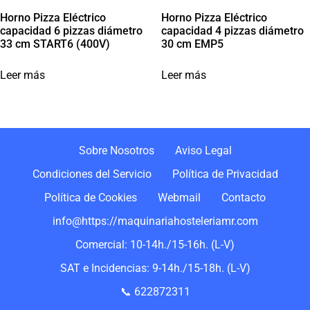
Horno Pizza Eléctrico
Horno Pizza Eléctrico
capacidad 6 pizzas diámetro
capacidad 4 pizzas diámetro
33 cm START6 (400V)
30 cm EMP5
Leer más
Leer más
Sobre Nosotros
Aviso Legal
Condiciones del Servicio
Política de Privacidad
Política de Cookies
Webmail
Contacto
info@https://maquinariahosteleriamr.com
Comercial: 10-14h./15-16h. (L-V)
SAT e Incidencias: 9-14h./15-18h. (L-V)
📞 622872311