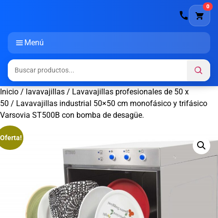
0
Menú
Inicio
/
lavavajillas
/
Lavavajillas profesionales de 50 x
50
/ Lavavajillas industrial 50×50 cm monofásico y trifásico
Varsovia ST500B con bomba de desagüe.
¡Oferta!