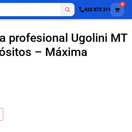
0
622 872 311
a profesional Ugolini MT
pósitos – Máxima