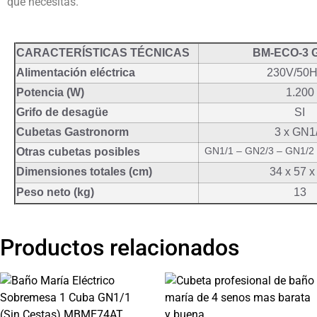
que necesitas.
CARACTERÍSTICAS TÉCNICAS
BM-ECO-3 G
Alimentación eléctrica
230V/50H
Potencia (W)
1.200
Grifo de desagüe
SI
Cubetas Gastronorm
3 x GN1
GN1/1 – GN2/3 – GN1/2
Otras cubetas posibles
Dimensiones totales (cm)
34 x 57 x
Peso neto (kg)
13
Productos relacionados