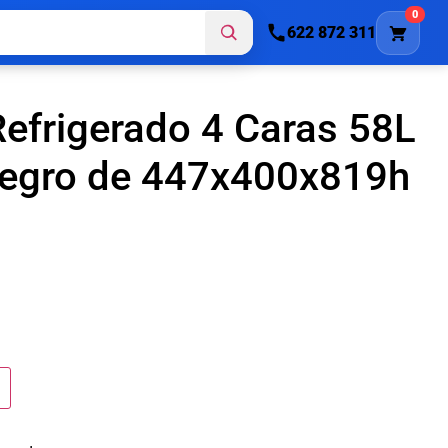
0
622 872 311
Refrigerado 4 Caras 58L
Negro de 447x400x819h