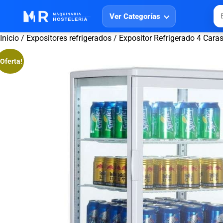
Ver Categorías
Inicio
/
Expositores refrigerados
/ Expositor Refrigerado 4 Car
¡Oferta!