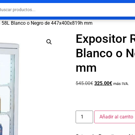
as 58L Blanco o Negro de 447x400x819h mm
Expositor 
Blanco o 
mm
545.00
€
325.00
€
más IVA.
Añadir al carrito