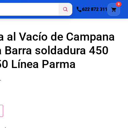
0
622 872 311
a al Vacío de Campana
 Barra soldadura 450
0 Línea Parma
.