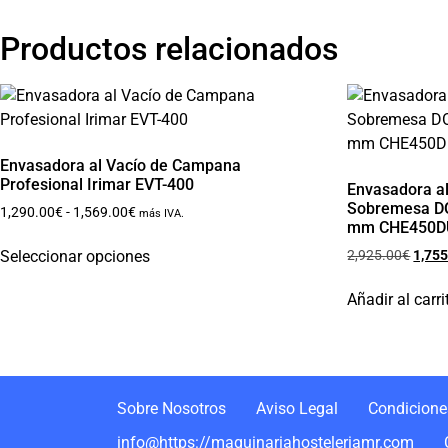
Productos relacionados
Envasadora al Vacío de Campana
Profesional Irimar EVT-400
Envasadora a
Sobremesa DO
1,290.00
€
-
1,569.00
€
más IVA.
mm CHE450DU
Seleccionar opciones
2,925.00
€
1,755
Añadir al carri
Sobre Nosotros
Aviso Legal
Condiciones
info@https://maquinariahosteleriamr.com