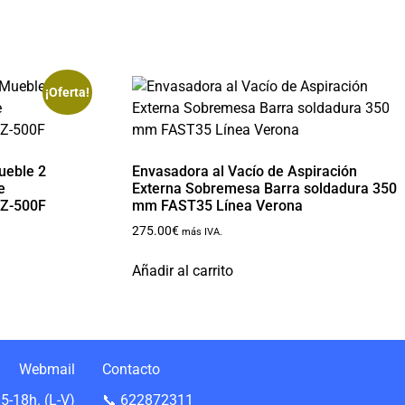
¡Oferta!
ueble 2
Envasadora al Vacío de Aspiración
e
Externa Sobremesa Barra soldadura 350
Z-500F
mm FAST35 Línea Verona
275.00
€
más IVA.
Añadir al carrito
Webmail
Contacto
5-18h. (L-V)
📞 622872311