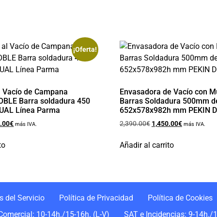
¡Oferta!
l Vacío de Campana
Envasadora de Vacío con M
BLE Barra soldadura 450
Barras Soldadura 500mm d
AL Línea Parma
652x578x982h mm PEKIN D
.00
€
2,390.00
€
1,450.00
€
más IVA.
más IVA.
to
Añadir al carrito
 del Servicio
Política de Privacidad
Política de Cookies
Comercial: 10-14h./15-16h. (L-V)
SAT e Incidencias: 9-14h./1