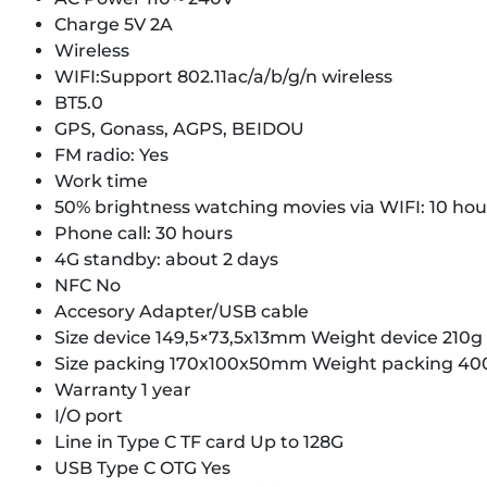
Charge 5V 2A
Wireless
WIFI:Support 802.11ac/a/b/g/n wireless
BT5.0
GPS, Gonass, AGPS, BEIDOU
FM radio: Yes
Work time
50% brightness watching movies via WIFI: 10 hou
Phone call: 30 hours
4G standby: about 2 days
NFC No
Accesory Adapter/USB cable
Size device 149,5×73,5x13mm Weight device 210g
Size packing 170x100x50mm Weight packing 40
Warranty 1 year
I/O port
Line in Type C TF card Up to 128G
USB Type C OTG Yes