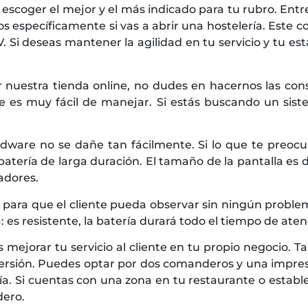
scoger el mejor y el más indicado para tu rubro. Entr
os específicamente si vas a abrir una hostelería. Este 
 Si deseas mantener la agilidad en tu servicio y tu es
r nuestra tienda online, no dudes en hacernos las co
 es muy fácil de manejar. Si estás buscando un sis
dware no se dañe tan fácilmente. Si lo que te preo
ería de larga duración. El tamaño de la pantalla es de 
adores.
 para que el cliente pueda observar sin ningún proble
 es resistente, la batería durará todo el tiempo de ate
eas mejorar tu servicio al cliente en tu propio negoci
rsión. Puedes optar por dos comanderos y una impreso
ería. Si cuentas con una zona en tu restaurante o estab
dero.