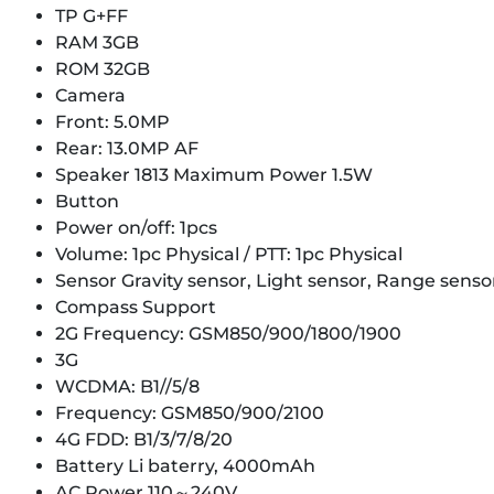
TP G+FF
RAM 3GB
ROM 32GB
Camera
Front: 5.0MP
Rear: 13.0MP AF
Speaker 1813 Maximum Power 1.5W
Button
Power on/off: 1pcs
Volume: 1pc Physical / PTT: 1pc Physical
Sensor Gravity sensor, Light sensor, Range senso
Compass Support
2G Frequency: GSM850/900/1800/1900
3G
WCDMA: B1//5/8
Frequency: GSM850/900/2100
4G FDD: B1/3/7/8/20
Battery Li baterry, 4000mAh
AC Power 110～240V