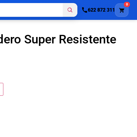
0
622 872 311
ero Super Resistente