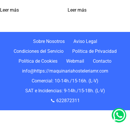
Leer más
Leer más
Sobre Nosotros
Aviso Legal
Condiciones del Servicio
Política de Privacidad
Política de Cookies
Webmail
Contacto
info@https://maquinariahosteleriamr.com
Comercial: 10-14h./15-16h. (L-V)
SAT e Incidencias: 9-14h./15-18h. (L-V)
📞 622872311