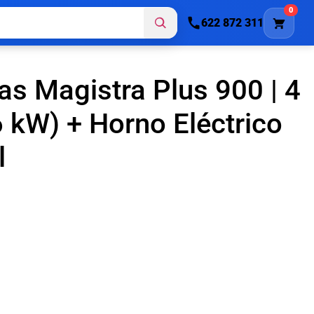
0
622 872 311
as Magistra Plus 900 | 4
 kW) + Horno Eléctrico
l