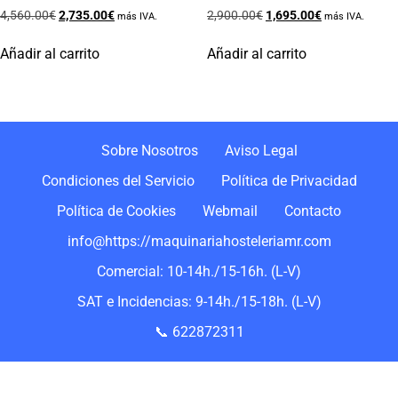
4,560.00
€
2,735.00
€
2,900.00
€
1,695.00
€
más IVA.
más IVA.
Añadir al carrito
Añadir al carrito
Sobre Nosotros
Aviso Legal
Condiciones del Servicio
Política de Privacidad
Política de Cookies
Webmail
Contacto
info@https://maquinariahosteleriamr.com
Comercial: 10-14h./15-16h. (L-V)
SAT e Incidencias: 9-14h./15-18h. (L-V)
📞 622872311