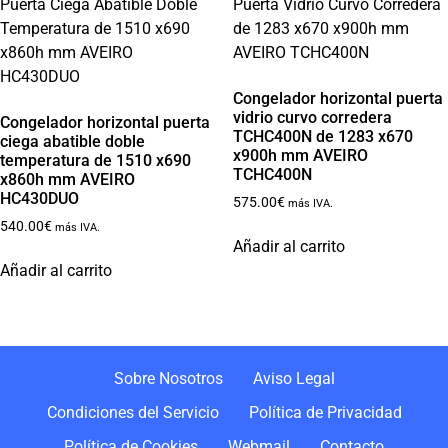
Congelador horizontal puerta
vidrio curvo corredera
Congelador horizontal puerta
TCHC400N de 1283 x670
ciega abatible doble
x900h mm AVEIRO
temperatura de 1510 x690
TCHC400N
x860h mm AVEIRO
HC430DUO
575.00
€
más IVA.
540.00
€
más IVA.
Añadir al carrito
Añadir al carrito
Sobre Nosotros
Aviso Legal
Condiciones del Servicio
Política de Privacidad
Política de Cookies
Webmail
Contacto