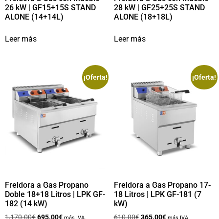
26 kW | GF15+15S STAND
28 kW | GF25+25S STAND
ALONE (14+14L)
ALONE (18+18L)
Leer más
Leer más
¡Oferta!
¡Oferta!
Freidora a Gas Propano
Freidora a Gas Propano 17-
Doble 18+18 Litros | LPK GF-
18 Litros | LPK GF-181 (7
182 (14 kW)
kW)
1,170.00
€
695.00
€
610.00
€
365.00
€
más IVA.
más IVA.