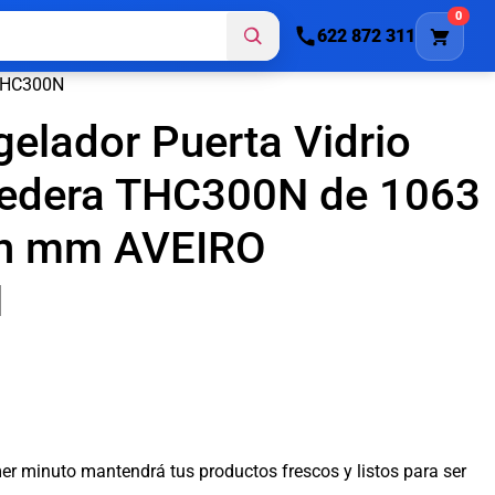
0
622 872 311
TCHC300N
elador Puerta Vidrio
redera THC300N de 1063
h mm AVEIRO
N
er minuto mantendrá tus productos frescos y listos para ser