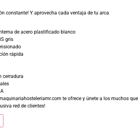
ón constante! Y aprovecha cada ventaja de tu arca
nterna de acero plastificado blanco
S gris
ensionado
ción rápida
n cerradura
ales
0A
 maquinariahosteleriamr.com te ofrece y únete a los muchos que
usiva red de clientes!