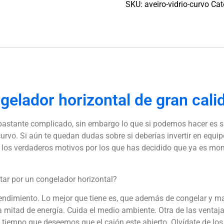
SKU:
aveiro-vidrio-curvo
Cat
gelador horizontal de gran cali
astante complicado, sin embargo lo que si podemos hacer es su
curvo.
Si aún te quedan dudas sobre si deberías invertir en equipo
n los verdaderos motivos por los que has decidido que ya es m
tar por un congelador horizontal?
rendimiento.
Lo mejor que tiene es, que además de congelar y ma
a mitad de energía.
Cuida el medio ambiente.
Otra de las ventaja
 tiempo que deseemos que el cajón este abierto.
Olvídate de los