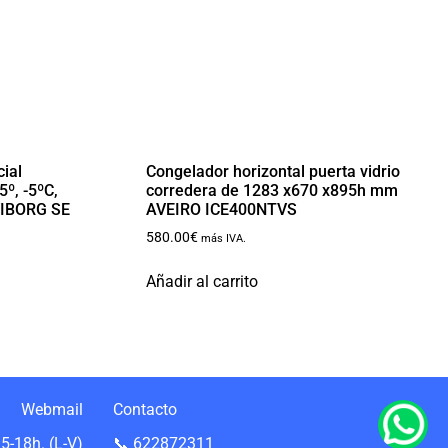
ial
Congelador horizontal puerta vidrio
º, -5ºC,
corredera de 1283 x670 x895h mm
IBORG SE
AVEIRO ICE400NTVS
580.00
€
más IVA.
Añadir al carrito
Webmail
Contacto
5-18h. (L-V)
📞 622872311