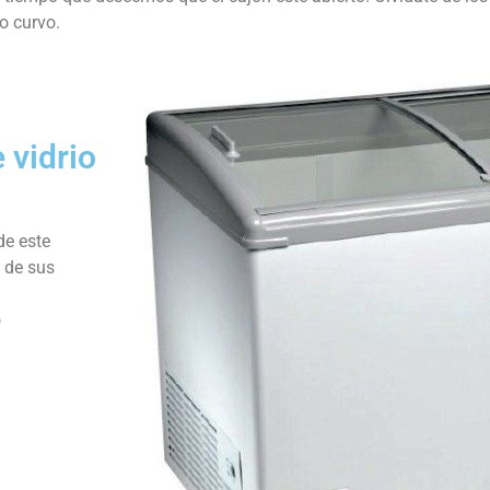
o curvo.
 vidrio
de este
 de sus
o