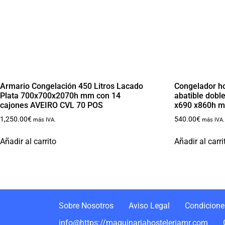
Armario Congelación 450 Litros Lacado
Congelador ho
Plata 700x700x2070h mm con 14
abatible dobl
cajones AVEIRO CVL 70 POS
x690 x860h 
1,250.00
€
540.00
€
más IVA.
más IVA.
Añadir al carrito
Añadir al carri
Sobre Nosotros
Aviso Legal
Condiciones
info@https://maquinariahosteleriamr.com