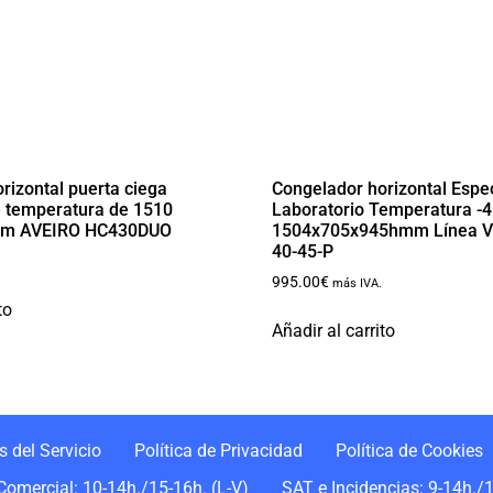
rizontal puerta ciega
Congelador horizontal Espec
e temperatura de 1510
Laboratorio Temperatura -45
mm AVEIRO HC430DUO
1504x705x945hmm Línea V
40-45-P
995.00
€
más IVA.
to
Añadir al carrito
 del Servicio
Política de Privacidad
Política de Cookies
Comercial: 10-14h./15-16h. (L-V)
SAT e Incidencias: 9-14h./1