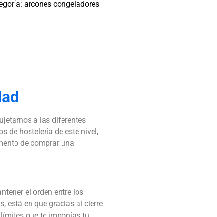
egoría:
arcones congeladores
dad
jetarnos a las diferentes
s de hostelería de este nivel,
omento de comprar una
ntener el orden entre los
s, está en que gracias al cierre
 límites que te imponías tu