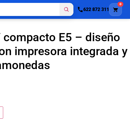
0
622 872 311
 compacto E5 – diseño
n impresora integrada y
tamonedas