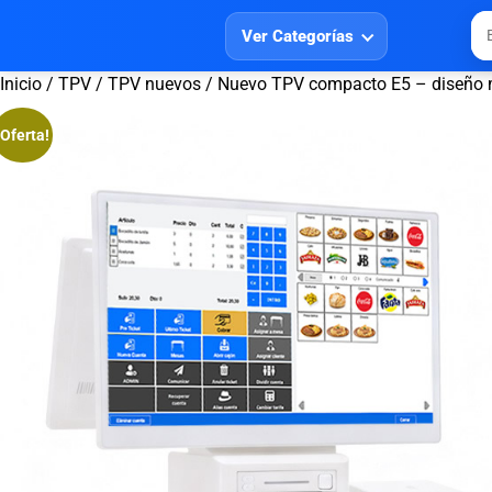
Ver Categorías
Inicio
/
TPV
/
TPV nuevos
/ Nuevo TPV compacto E5 – diseño m
¡Oferta!