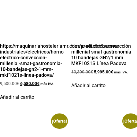
https://maquinariahosteleriamr.com/producto/hornos-
Horno eléctrico convección
industriales/electricos/horno-
millenial smat gastronomía
electrico-conveccion-
10 bandejas GN2/1 mm
millenial-smat-gastronomia-
MKF1021S Línea Padova
10-bandejas-gn2-1-mm-
10,300.00
€
5,995.00
€
más IVA.
mkf1021s-linea-padova/
9,500.00
€
6,580.00
€
más IVA.
Añadir al carrito
Añadir al carrito
¡Oferta!
¡Oferta