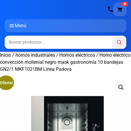
0
Menú
Inicio
/
hornos industriales
/
Hornos eléctricos
/ Horno eléctrico
convección mollenial negro mask gastronomía 10 bandejas
GN2/1 MKF1021BM Línea Padova
¡Oferta!