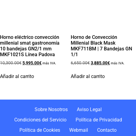
Horno eléctrico convección
Horno de Convección
millenial smat gastronomía
Millenial Black Mask
10 bandejas GN2/1 mm
MKF711BM | 7 Bandejas GN
MKF1021S Línea Padova
1/1
10,300.00
€
5,995.00
€
6,650.00
€
3,885.00
€
más IVA.
más IVA.
Añadir al carrito
Añadir al carrito
Sobre Nosotros
Aviso Legal
Condiciones del Servicio
Política de Privacidad
Política de Cookies
Webmail
Contacto