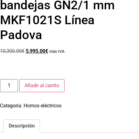
bandejas GN2/1 mm
MKF1021S Línea
Padova
10,300.00
€
5,995.00
€
más IVA.
Añadir al carrito
Categoría:
Hornos eléctricos
Descripción