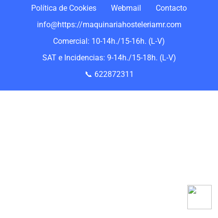
Política de Cookies
Webmail
Contacto
info@https://maquinariahosteleriamr.com
Comercial: 10-14h./15-16h. (L-V)
SAT e Incidencias: 9-14h./15-18h. (L-V)
📞 622872311