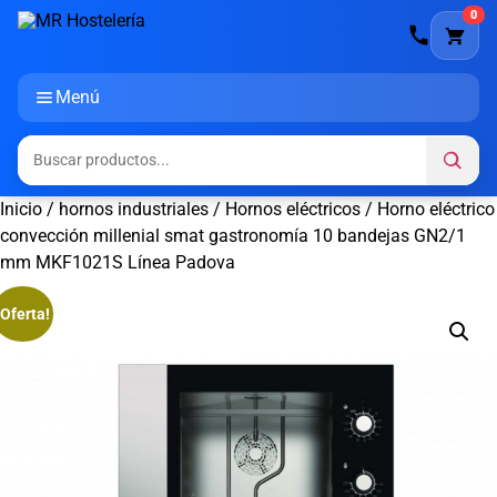
0
Menú
Inicio
/
hornos industriales
/
Hornos eléctricos
/ Horno eléctrico
convección millenial smat gastronomía 10 bandejas GN2/1
mm MKF1021S Línea Padova
¡Oferta!