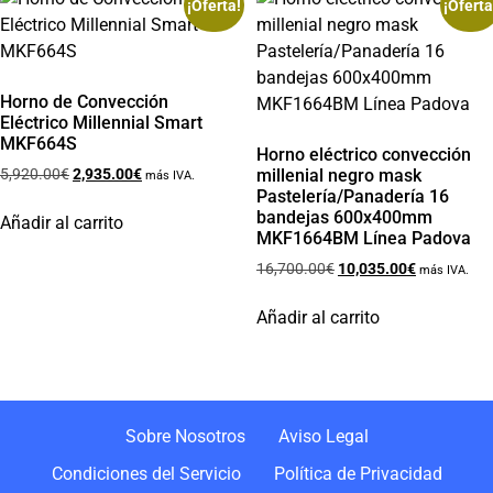
¡Oferta!
¡Oferta
Horno de Convección
Eléctrico Millennial Smart
MKF664S
Horno eléctrico convección
5,920.00
€
2,935.00
€
millenial negro mask
más IVA.
Pastelería/Panadería 16
bandejas 600x400mm
Añadir al carrito
MKF1664BM Línea Padova
16,700.00
€
10,035.00
€
más IVA.
Añadir al carrito
Sobre Nosotros
Aviso Legal
Condiciones del Servicio
Política de Privacidad