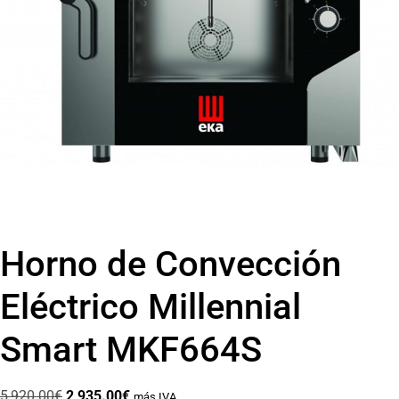
Horno de Convección
Eléctrico Millennial
Smart MKF664S
5,920.00
€
2,935.00
€
más IVA.