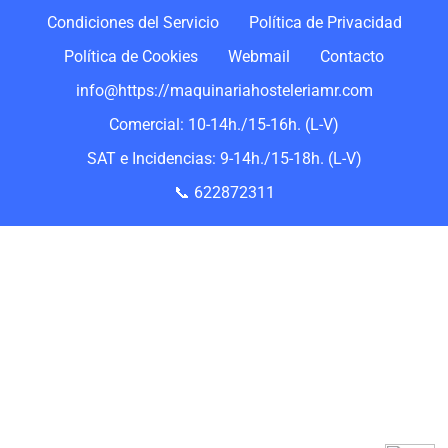
Condiciones del Servicio
Política de Privacidad
Política de Cookies
Webmail
Contacto
info@https://maquinariahosteleriamr.com
Comercial: 10-14h./15-16h. (L-V)
SAT e Incidencias: 9-14h./15-18h. (L-V)
📞 622872311