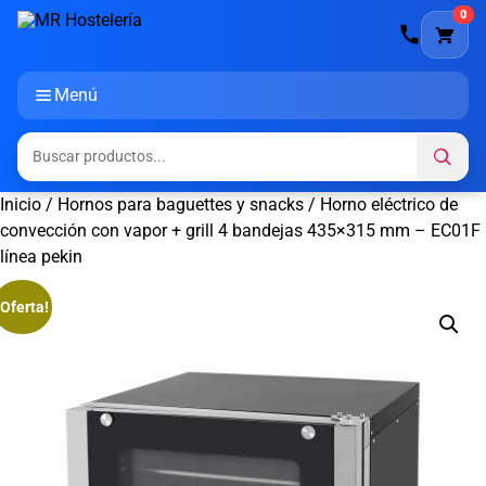
0
Menú
Inicio
/
Hornos para baguettes y snacks
/ Horno eléctrico de
convección con vapor + grill 4 bandejas 435×315 mm – EC01F
línea pekin
¡Oferta!