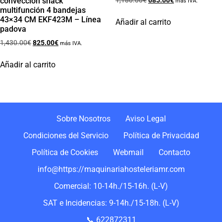
convección snack
1,180.00
€
685.00
€
más IVA.
multifunción 4 bandejas
43×34 CM EKF423M – Línea
Añadir al carrito
padova
1,430.00
€
825.00
€
más IVA.
Añadir al carrito
Sobre Nosotros
Aviso Legal
Condiciones del Servicio
Política de Privacidad
Política de Cookies
Webmail
Contacto
info@https://maquinariahosteleriamr.com
Comercial: 10-14h./15-16h. (L-V)
SAT e Incidencias: 9-14h./15-18h. (L-V)
📞 622872311