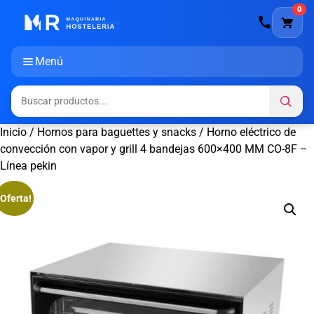
0
Menú
Inicio
/
Hornos para baguettes y snacks
/ Horno eléctrico de
convección con vapor y grill 4 bandejas 600×400 MM CO-8F –
Línea pekin
¡Oferta!