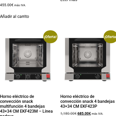
455.00
€
más IVA.
Añadir al carrito
¡Oferta!
¡Oferta
Horno eléctrico de
Horno eléctrico de
convección snack
convección snack 4 bandejas
multifunción 4 bandejas
43×34 CM EKF423P
43×34 CM EKF423M – Línea
1,180.00
€
685.00
€
más IVA.