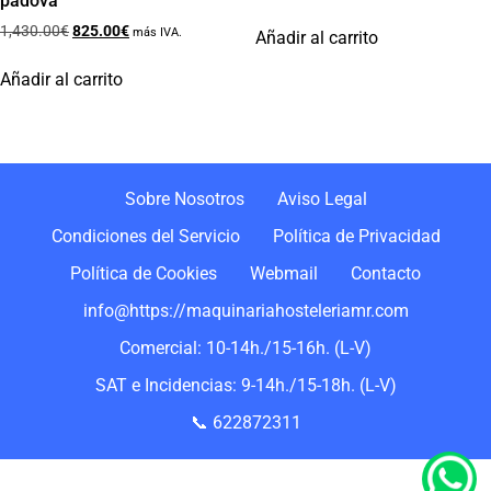
padova
1,430.00
€
825.00
€
más IVA.
Añadir al carrito
Añadir al carrito
Sobre Nosotros
Aviso Legal
Condiciones del Servicio
Política de Privacidad
Política de Cookies
Webmail
Contacto
info@https://maquinariahosteleriamr.com
Comercial: 10-14h./15-16h. (L-V)
SAT e Incidencias: 9-14h./15-18h. (L-V)
📞 622872311