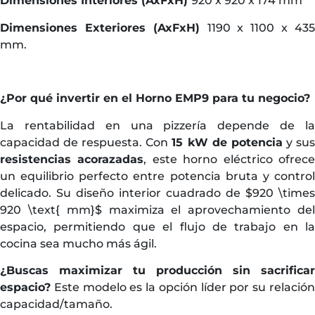
Dimensiones Interiores (AxFxH)
920 x 920 x 174 mm
Dimensiones Exteriores (AxFxH)
1190 x 1100 x 43
mm.
¿Por qué invertir en el Horno EMP9 para tu negocio?
La rentabilidad en una pizzería depende de la
capacidad de respuesta. Con
15 kW de potencia
y su
resistencias acorazadas
, este horno eléctrico ofrec
un equilibrio perfecto entre potencia bruta y control
delicado. Su diseño interior cuadrado de
$920 \times
920 \text{ mm}$
maximiza el aprovechamiento de
espacio, permitiendo que el flujo de trabajo en la
cocina sea mucho más ágil.
¿Buscas maximizar tu producción sin sacrificar
espacio?
Este modelo es la opción líder por su relación
capacidad/tamaño.