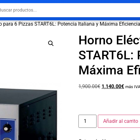
o para 6 Pizzas START6L: Potencia Italiana y Máxima Eficienci
Horno Eléc
START6L: P
Máxima Efi
1,900.00
€
1,140.00
€
más IVA
Añadir al carrito