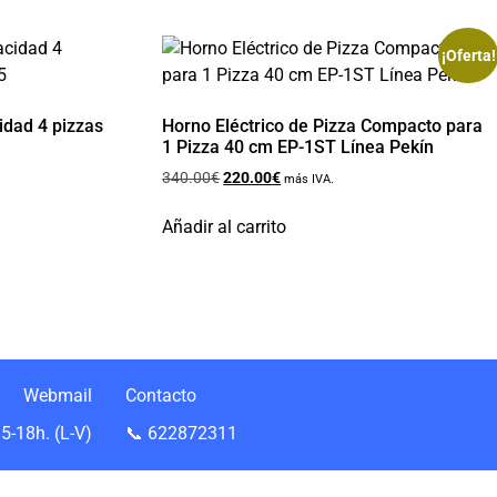
¡Oferta!
idad 4 pizzas
Horno Eléctrico de Pizza Compacto para
1 Pizza 40 cm EP-1ST Línea Pekín
340.00
€
220.00
€
más IVA.
Añadir al carrito
Webmail
Contacto
5-18h. (L-V)
📞 622872311