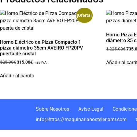
¡Oferta!
Horno Pizza E
diámetro 35 
Horno Eléctrico de Pizza Compacto 1
pizza diámetro 35cm AVEIRO FP20PV
1,225.00
€
735.
puerta de cristal
Añadir al carri
525.00
€
315.00
€
más IVA.
Añadir al carrito
Sobre Nosotros
Aviso Legal
Condiciones
info@https://maquinariahosteleriamr.com