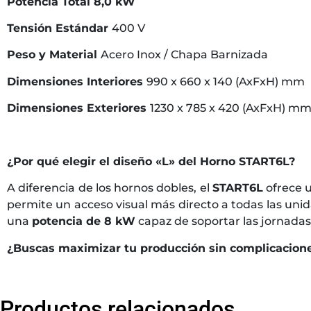
Potencia Total
8,0 kW
Tensión Estándar
400 V
Peso y Material
Acero Inox / Chapa Barnizada
Dimensiones Interiores
990 x 660 x 140 (AxFxH) mm
Dimensiones Exteriores
1230 x 785 x 420 (AxFxH) mm
¿Por qué elegir el diseño «L» del Horno START6L?
A diferencia de los hornos dobles, el
START6L
ofrece 
permite un acceso visual más directo a todas las unid
una
potencia de 8 kW
capaz de soportar las jornada
¿Buscas maximizar tu producción sin complicacion
Productos relacionados