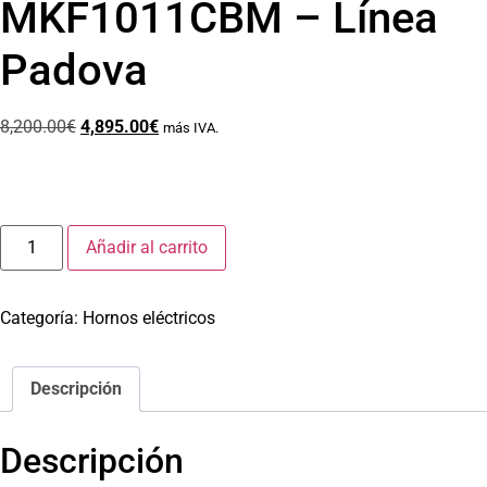
MKF1011CBM – Línea
Padova
8,200.00
€
4,895.00
€
más IVA.
Añadir al carrito
Categoría:
Hornos eléctricos
Descripción
Descripción