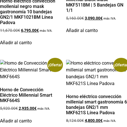
Horno eléctrico convección
MKF511BM | 5 Bandejas GN
mollenial negro mask
1/1
gastronomía 10 bandejas
GN2/1 MKF1021BM Línea
5,160.00
€
3,090.00
€
más IVA.
Padova
Añadir al carrito
11,670.00
€
6,795.00
€
más IVA.
Añadir al carrito
¡Oferta!
¡Oferta
Horno de Convección
Eléctrico Millennial Smart
Horno eléctrico convección
MKF664S
millenial smart gastronomía 6
bandejas GN2/1 mm
5,920.00
€
2,935.00
€
más IVA.
MKF621S Línea Padova
Añadir al carrito
8,124.00
€
4,800.00
€
más IVA.