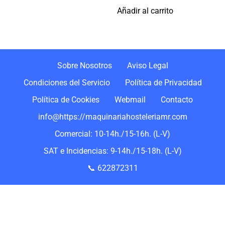
Añadir al carrito
Sobre Nosotros
Aviso Legal
Condiciones del Servicio
Política de Privacidad
Política de Cookies
Webmail
Contacto
info@https://maquinariahosteleriamr.com
Comercial: 10-14h./15-16h. (L-V)
SAT e Incidencias: 9-14h./15-18h. (L-V)
📞 622872311