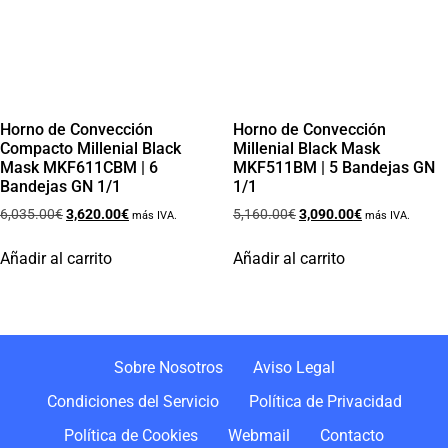
Horno de Convección
Horno de Convección
Compacto Millenial Black
Millenial Black Mask
Mask MKF611CBM | 6
MKF511BM | 5 Bandejas GN
Bandejas GN 1/1
1/1
6,035.00
€
3,620.00
€
5,160.00
€
3,090.00
€
más IVA.
más IVA.
Añadir al carrito
Añadir al carrito
Sobre Nosotros
Aviso Legal
Condiciones del Servicio
Política de Privacidad
Política de Cookies
Webmail
Contacto