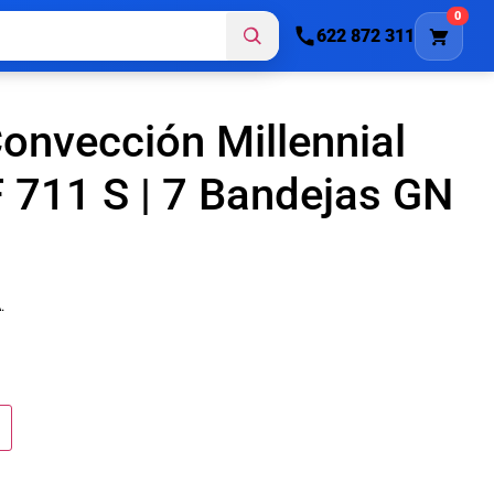
0
622 872 311
onvección Millennial
711 S | 7 Bandejas GN
.