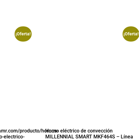
¡Oferta!
¡Oferta!
iamr.com/producto/hornos-
Horno eléctrico de convección
o-electrico-
MILLENNIAL SMART MKF464S – Línea