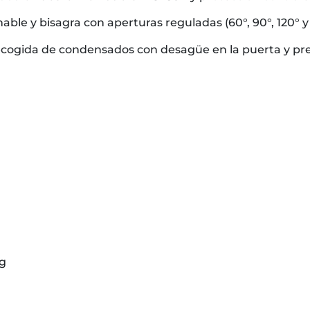
ble y bisagra con aperturas reguladas (60°, 90°, 120° y 1
ecogida de condensados con desagüe en la puerta y pr
kg