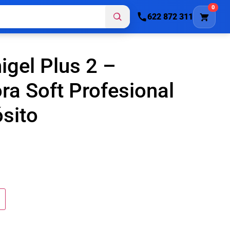
0
622 872 311
igel Plus 2 –
a Soft Profesional
sito