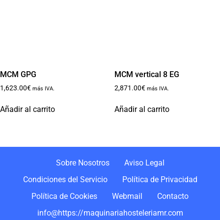
MCM GPG
MCM vertical 8 EG
1,623.00
€
2,871.00
€
más IVA.
más IVA.
Añadir al carrito
Añadir al carrito
Sobre Nosotros
Aviso Legal
Condiciones del Servicio
Política de Privacidad
Política de Cookies
Webmail
Contacto
info@https://maquinariahosteleriamr.com