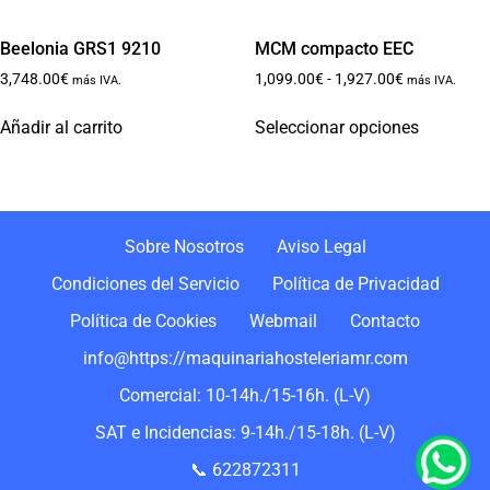
Beelonia GRS1 9210
MCM compacto EEC
3,748.00
€
1,099.00
€
-
1,927.00
€
más IVA.
más IVA.
Añadir al carrito
Seleccionar opciones
Sobre Nosotros
Aviso Legal
Condiciones del Servicio
Política de Privacidad
Política de Cookies
Webmail
Contacto
info@https://maquinariahosteleriamr.com
Comercial: 10-14h./15-16h. (L-V)
SAT e Incidencias: 9-14h./15-18h. (L-V)
📞 622872311