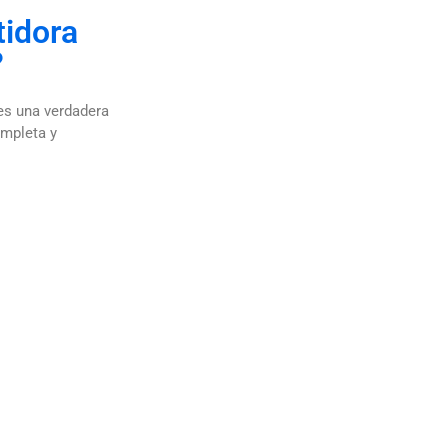
tidora
?
es una verdadera
ompleta y