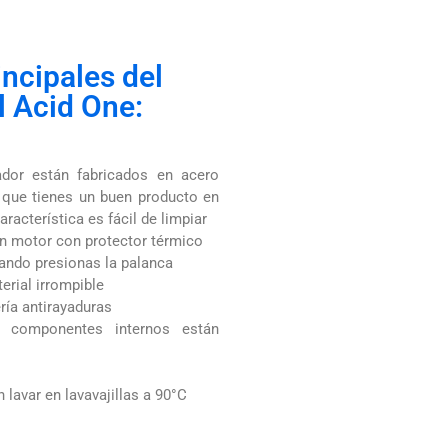
incipales del
l Acid One:
dor están fabricados en acero
e que tienes un buen producto en
acterística es fácil de limpiar
n motor con protector térmico
ando presionas la palanca
erial irrompible
ería antirayaduras
 componentes internos están
lavar en lavavajillas a 90°C