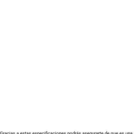
Gracias a estas especificaciones podrás asegurarte de que es una