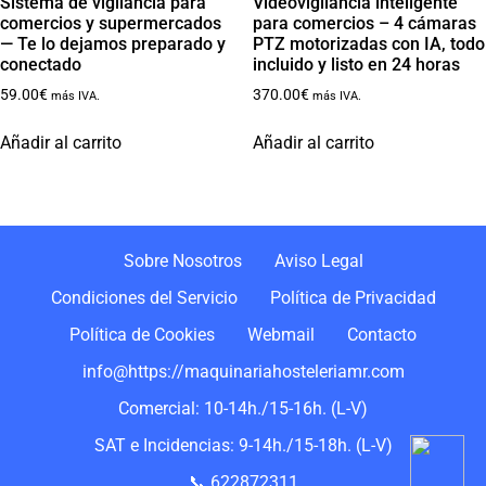
Sistema de vigilancia para
Videovigilancia inteligente
comercios y supermercados
para comercios – 4 cámaras
— Te lo dejamos preparado y
PTZ motorizadas con IA, todo
conectado
incluido y listo en 24 horas
59.00
€
370.00
€
más IVA.
más IVA.
Añadir al carrito
Añadir al carrito
Sobre Nosotros
Aviso Legal
Condiciones del Servicio
Política de Privacidad
Política de Cookies
Webmail
Contacto
info@https://maquinariahosteleriamr.com
Comercial: 10-14h./15-16h. (L-V)
SAT e Incidencias: 9-14h./15-18h. (L-V)
📞 622872311