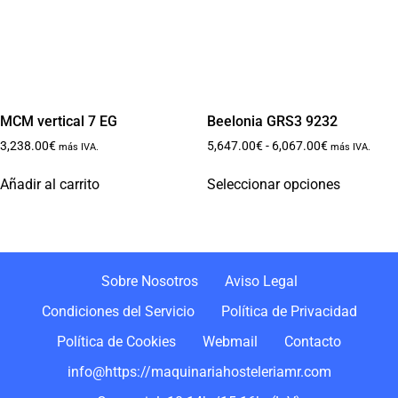
MCM vertical 7 EG
Beelonia GRS3 9232
3,238.00
€
5,647.00
€
-
6,067.00
€
más IVA.
más IVA.
Añadir al carrito
Seleccionar opciones
Sobre Nosotros
Aviso Legal
Condiciones del Servicio
Política de Privacidad
Política de Cookies
Webmail
Contacto
info@https://maquinariahosteleriamr.com