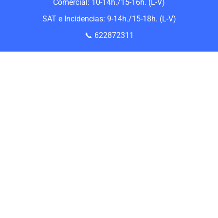
Comercial: 10-14h./15-16h. (L-V)
SAT e Incidencias: 9-14h./15-18h. (L-V)
📞 622872311