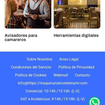
Avisadores para
Herramientas digitales
camareros
Sobre Nosotros
Aviso Legal
Condiciones del Servicio
Política de Privacidad
Política de Cookies
Webmail
Contacto
info@https://maquinariahosteleriamr.com
Comercial: 10-14h./15-16h. (L-V)
SAT e Incidencias: 9-14h./15-18h. (L-V)